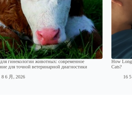
для гинекологии животных: современное
How Long D
ние для точной ветеринарной диагностики
Cats?
8 6 月, 2026
16 5