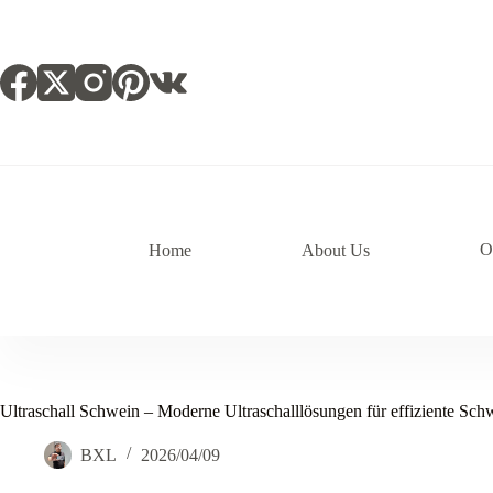
跳
过
内
容
O
Home
About Us
Ultraschall Schwein – Moderne Ultraschalllösungen für effiziente Sch
BXL
2026/04/09