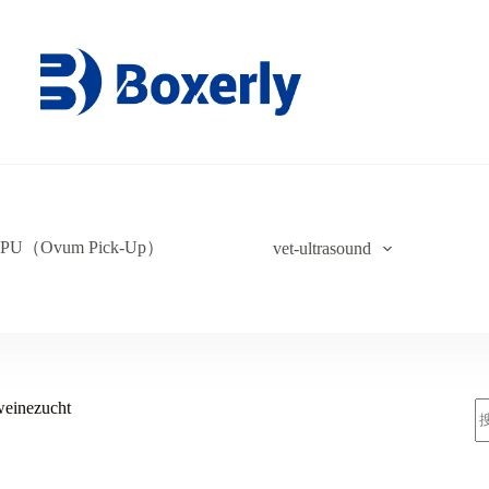
PU（Ovum Pick-Up）
vet-ultrasound
weinezucht
索