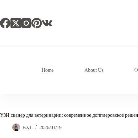
跳
过
内
容
O
Home
About Us
УЗИ сканер для ветеринарии: современное допплеровское реше
BXL
2026/01/19