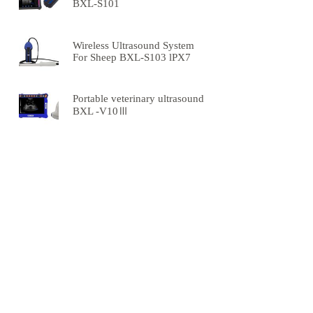
BXL-S101
Wireless Ultrasound System
For Sheep BXL-S103 lPX7
Portable veterinary ultrasound
BXL -V10Ⅲ