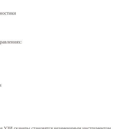
гностики
правлениях:
и
ые УЗИ сканеры становятся незаменимым инструментом